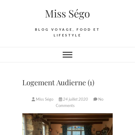
Skip
Miss Ségo
to
content
BLOG VOYAGE, FOOD ET
LIFESTYLE
Logement Audierne (1)
Miss Ségo
24 juillet 2020
No
Comments