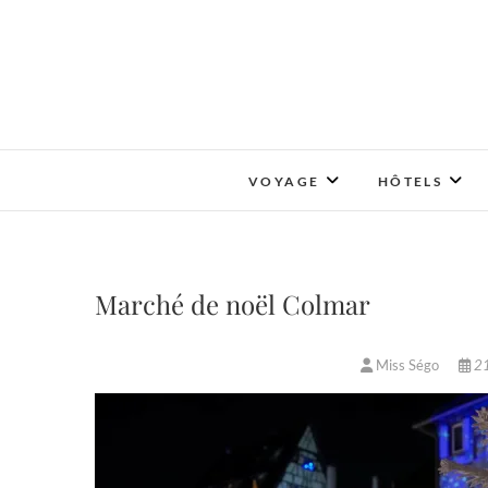
Skip
to
content
VOYAGE
HÔTELS
Marché de noël Colmar
Miss Ségo
21