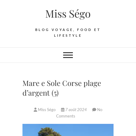
Skip
Miss Ségo
to
content
BLOG VOYAGE, FOOD ET
LIFESTYLE
Mare e Sole Corse plage
d’argent (5)
Miss Ségo
7 août 2024
No
Comments