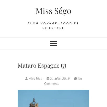
Skip
Miss Ségo
to
content
BLOG VOYAGE, FOOD ET
LIFESTYLE
Mataro Espagne (7)
Miss Ségo
21 juillet 2019
No
Comments