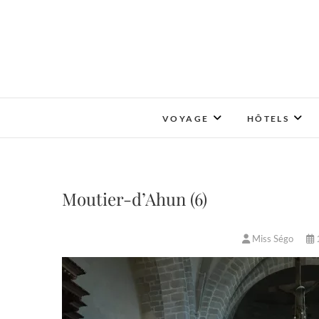
Skip
to
content
VOYAGE
HÔTELS
Moutier-d’Ahun (6)
Miss Ségo
1