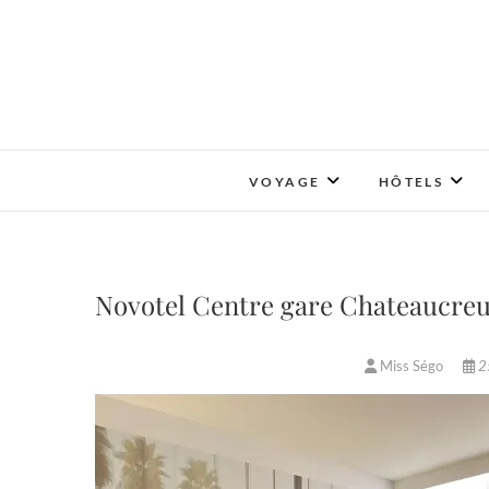
Skip
to
content
VOYAGE
HÔTELS
Novotel Centre gare Chateaucreux
Miss Ségo
25