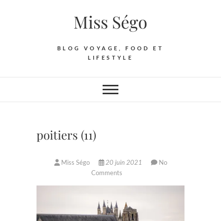
Skip
Miss Ségo
to
content
BLOG VOYAGE, FOOD ET
LIFESTYLE
poitiers (11)
Miss Ségo
20 juin 2021
No
Comments