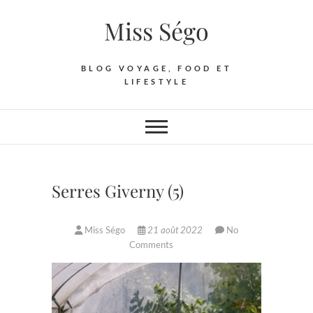
Skip
Miss Ségo
to
content
BLOG VOYAGE, FOOD ET
LIFESTYLE
Serres Giverny (5)
Miss Ségo
21 août 2022
No
Comments