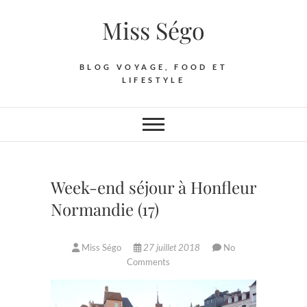
Skip
Miss Ségo
to
content
BLOG VOYAGE, FOOD ET
LIFESTYLE
Week-end séjour à Honfleur
Normandie (17)
Miss Ségo
27 juillet 2018
No
Comments