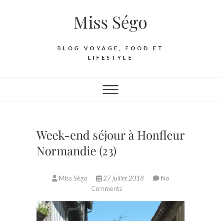
Skip
Miss Ségo
to
content
BLOG VOYAGE, FOOD ET
LIFESTYLE
Week-end séjour à Honfleur
Normandie (23)
Miss Ségo
27 juillet 2018
No
Comments