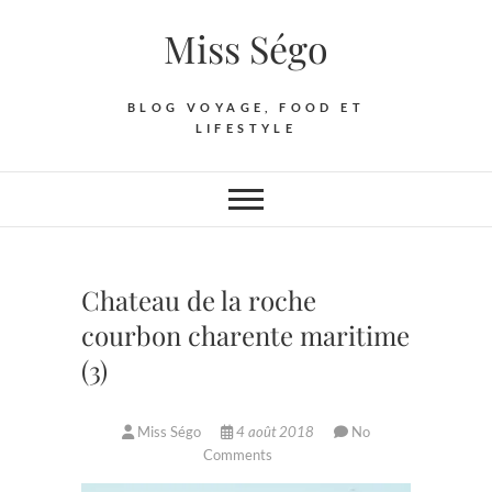
Skip
Miss Ségo
to
content
BLOG VOYAGE, FOOD ET
LIFESTYLE
Chateau de la roche
courbon charente maritime
(3)
Miss Ségo
4 août 2018
No
Comments