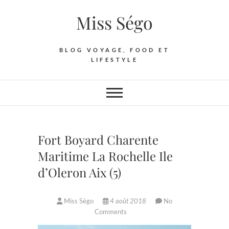
Skip
Miss Ségo
to
content
BLOG VOYAGE, FOOD ET
LIFESTYLE
Fort Boyard Charente
Maritime La Rochelle Ile
d’Oleron Aix (5)
Miss Ségo
4 août 2018
No
Comments