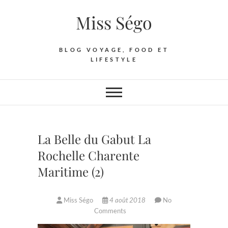
Skip
Miss Ségo
to
content
BLOG VOYAGE, FOOD ET
LIFESTYLE
La Belle du Gabut La
Rochelle Charente
Maritime (2)
Miss Ségo
4 août 2018
No
Comments