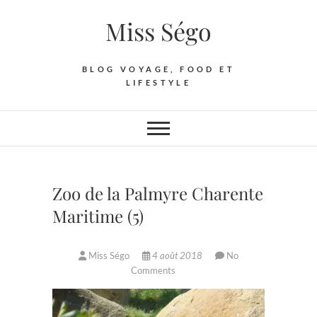
Skip
Miss Ségo
to
content
BLOG VOYAGE, FOOD ET
LIFESTYLE
Zoo de la Palmyre Charente
Maritime (5)
Miss Ségo
4 août 2018
No
Comments