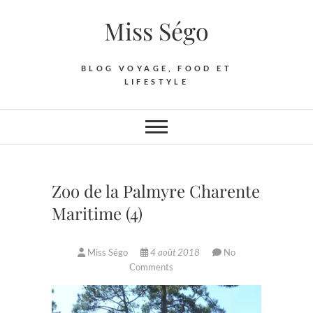
Skip
Miss Ségo
to
content
BLOG VOYAGE, FOOD ET
LIFESTYLE
Zoo de la Palmyre Charente
Maritime (4)
Miss Ségo
4 août 2018
No
Comments