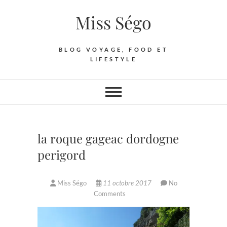
Skip
Miss Ségo
to
content
BLOG VOYAGE, FOOD ET
LIFESTYLE
la roque gageac dordogne
perigord
Miss Ségo
11 octobre 2017
No
Comments