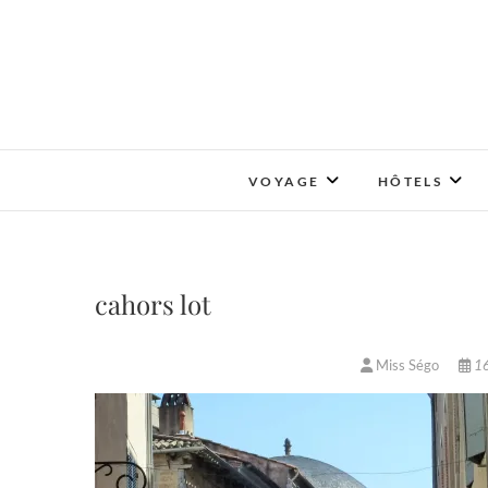
Skip
to
content
VOYAGE
HÔTELS
cahors lot
Miss Ségo
16