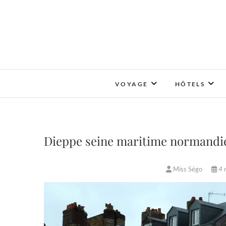
Skip
to
content
VOYAGE
HÔTELS
Dieppe seine maritime normandi
Miss Ségo
4 