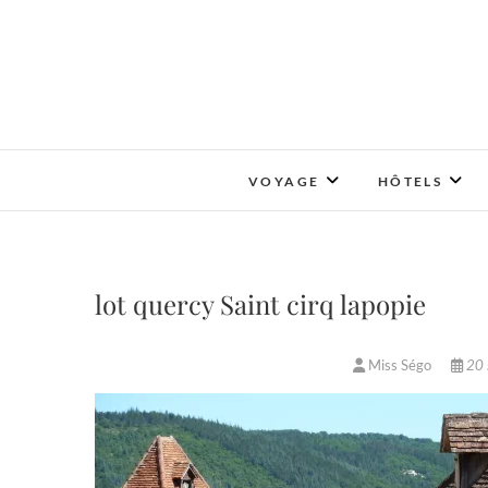
Skip
to
content
VOYAGE
HÔTELS
lot quercy Saint cirq lapopie
Miss Ségo
20 