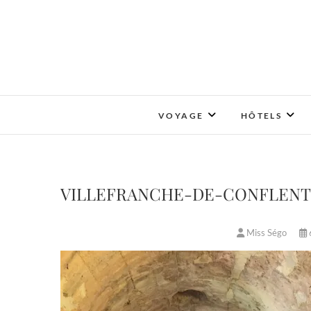
Skip
to
content
VOYAGE
HÔTELS
VILLEFRANCHE-DE-CONFLENT 
Miss Ségo
6