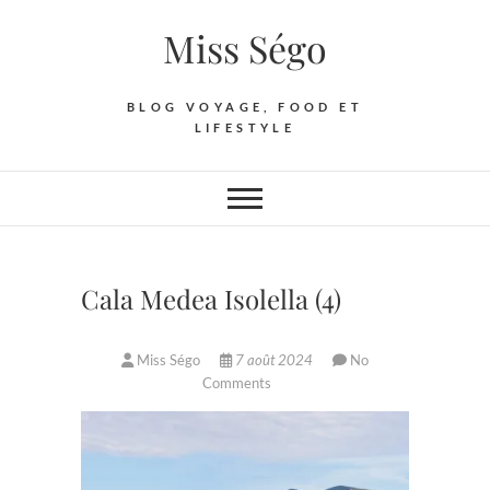
Skip
Miss Ségo
to
content
BLOG VOYAGE, FOOD ET
LIFESTYLE
Cala Medea Isolella (4)
Miss Ségo
7 août 2024
No
Comments