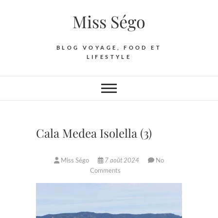
Skip
Miss Ségo
to
content
BLOG VOYAGE, FOOD ET
LIFESTYLE
Cala Medea Isolella (3)
Miss Ségo
7 août 2024
No
Comments