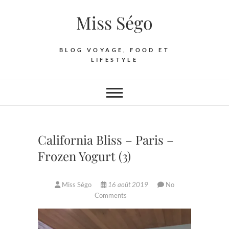
Skip
Miss Ségo
to
content
BLOG VOYAGE, FOOD ET
LIFESTYLE
California Bliss – Paris –
Frozen Yogurt (3)
Miss Ségo
16 août 2019
No
Comments