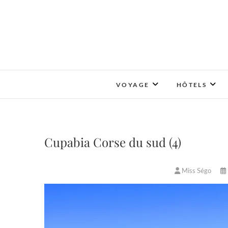
Skip
to
content
VOYAGE
HÔTELS
Cupabia Corse du sud (4)
Miss Ségo