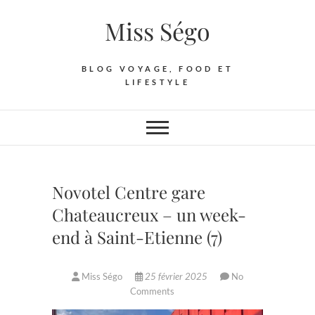
Skip
Miss Ségo
to
content
BLOG VOYAGE, FOOD ET
LIFESTYLE
Novotel Centre gare
Chateaucreux – un week-
end à Saint-Etienne (7)
Miss Ségo
25 février 2025
No
Comments