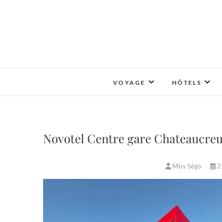
Skip
to
content
VOYAGE
HÔTELS
Novotel Centre gare Chateaucreux
Miss Ségo
25