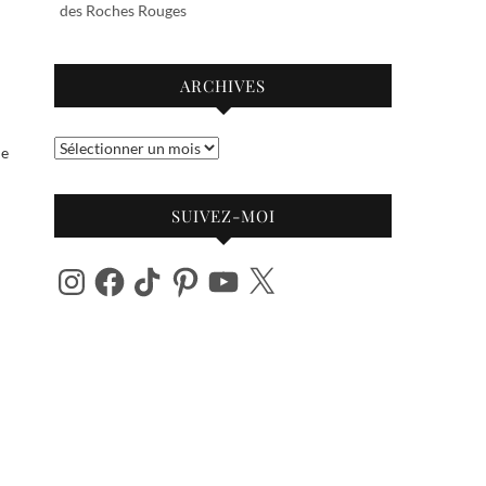
des Roches Rouges
ARCHIVES
Archives
De
SUIVEZ-MOI
Instagram
Facebook
TikTok
Pinterest
YouTube
X