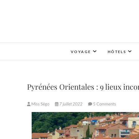
Skip
to
content
VOYAGE
HÔTELS
Pyrénées Orientales : 9 lieux inc
Miss Ségo
7 juillet 2022
5 Comments