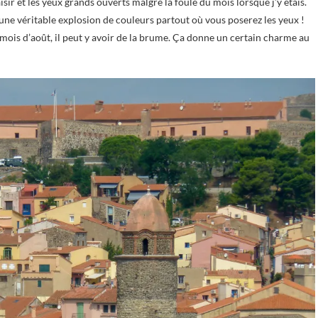
sir et les yeux grands ouverts malgré la foule du mois lorsque j’y étais.
t une véritable explosion de couleurs partout où vous poserez les yeux !
mois d’août, il peut y avoir de la brume. Ça donne un certain charme au