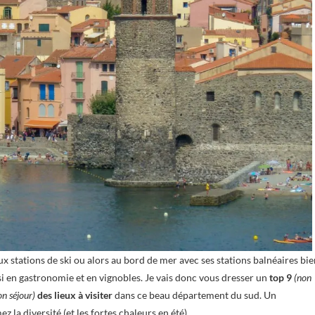
ux stations de ski ou alors au bord de mer avec ses stations balnéaires bie
i en gastronomie et en vignobles. Je vais donc vous dresser un
top 9
(non
on séjour)
des lieux à visiter
dans ce beau département du sud. Un
 la diversité (et les fortes chaleurs en été).