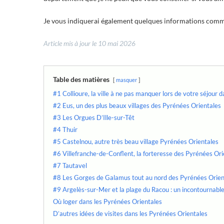
Je vous indiquerai également quelques informations comme 
Article mis à jour le 10 mai 2026
Table des matières
masquer
#1 Collioure, la ville à ne pas manquer lors de votre séjour 
#2 Eus, un des plus beaux villages des Pyrénées Orientales
#3 Les Orgues D’Ille-sur-Têt
#4 Thuir
#5 Castelnou, autre très beau village Pyrénées Orientales
#6 Villefranche-de-Conflent, la forteresse des Pyrénées Ori
#7 Tautavel
#8 Les Gorges de Galamus tout au nord des Pyrénées Orien
#9 Argelès-sur-Mer et la plage du Racou : un incontournabl
Où loger dans les Pyrénées Orientales
D’autres idées de visites dans les Pyrénées Orientales