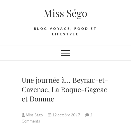
Skip
Miss Ségo
to
content
BLOG VOYAGE, FOOD ET
LIFESTYLE
Une journée à… Beynac-et-
Cazenac, La Roque-Gageac
et Domme
Miss Ségo
12 octobre 2017
2
Comments