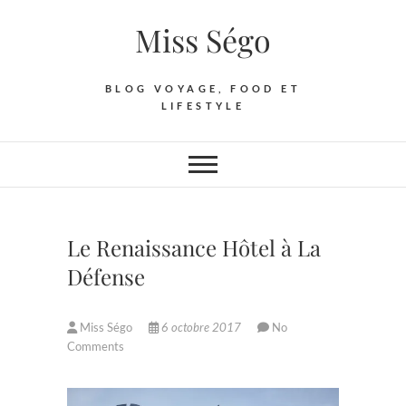
Skip
Miss Ségo
to
content
BLOG VOYAGE, FOOD ET
LIFESTYLE
Le Renaissance Hôtel à La
Défense
Miss Ségo
6 octobre 2017
No
Comments