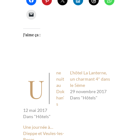
J’aime ça :
ne
L’hôtel La Lanterne,
U
nuit
un charmant 4* dans
au
le 5ème
Dok
29 novembre 2017
han’
Dans "Hôtels"
s
12 mai 2017
Dans "Hôtels"
Une journée à…
Dieppe et Veules-les-
Roses