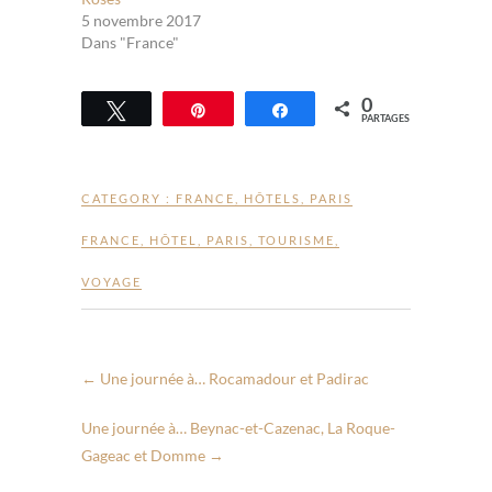
5 novembre 2017
Dans "France"
0
Tweetez
Épingle
Partagez
PARTAGES
CATEGORY :
FRANCE
,
HÔTELS
,
PARIS
FRANCE
,
HÔTEL
,
PARIS
,
TOURISME
,
VOYAGE
←
Une journée à… Rocamadour et Padirac
Une journée à… Beynac-et-Cazenac, La Roque-
Gageac et Domme
→