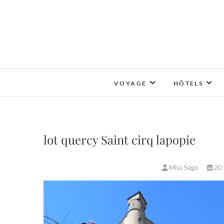
Skip
to
content
VOYAGE
HÔTELS
lot quercy Saint cirq lapopie
Miss Ségo
20 