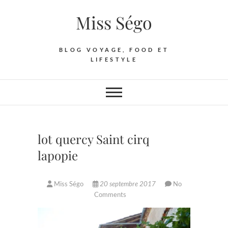
Skip
Miss Ségo
to
content
BLOG VOYAGE, FOOD ET
LIFESTYLE
lot quercy Saint cirq
lapopie
Miss Ségo
20 septembre 2017
No
Comments