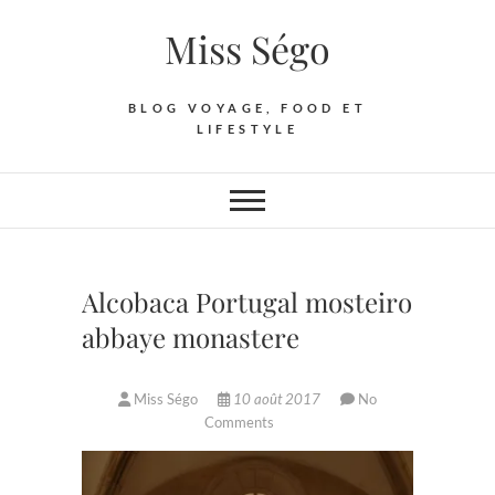
Skip
Miss Ségo
to
content
BLOG VOYAGE, FOOD ET
LIFESTYLE
Alcobaca Portugal mosteiro
abbaye monastere
Miss Ségo
10 août 2017
No
Comments