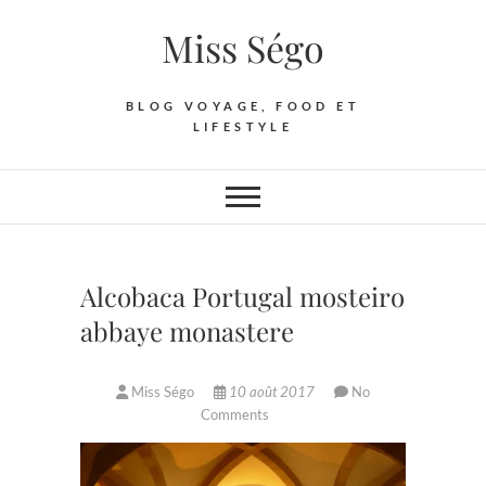
Skip
Miss Ségo
to
content
BLOG VOYAGE, FOOD ET
LIFESTYLE
Alcobaca Portugal mosteiro
abbaye monastere
Miss Ségo
10 août 2017
No
Comments