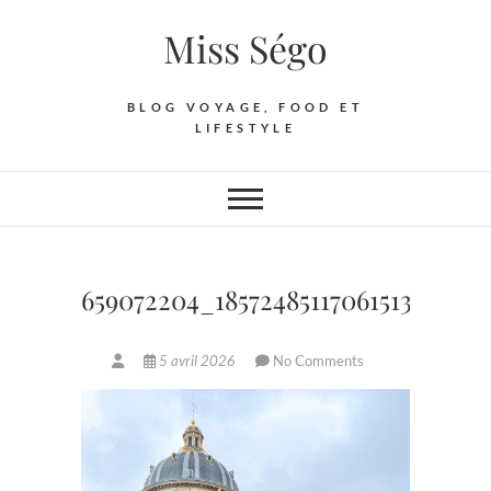
Skip
Miss Ségo
to
content
BLOG VOYAGE, FOOD ET
LIFESTYLE
659072204_18572485117061513_8909
5 avril 2026
No Comments