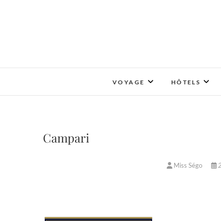
Skip
to
content
VOYAGE
HÔTELS
Campari
Miss Ségo
2