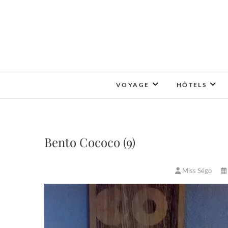
Skip
to
content
VOYAGE
HÔTELS
Bento Cococo (9)
Miss Ségo