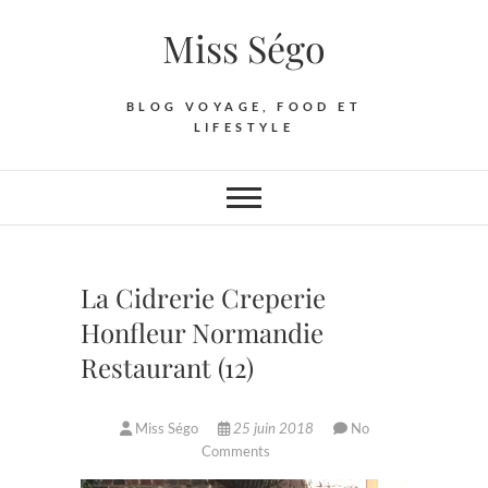
Skip
Miss Ségo
to
content
BLOG VOYAGE, FOOD ET
LIFESTYLE
La Cidrerie Creperie
Honfleur Normandie
Restaurant (12)
Miss Ségo
25 juin 2018
No
Comments