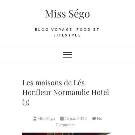
Skip
Miss Ségo
to
content
BLOG VOYAGE, FOOD ET
LIFESTYLE
Les maisons de Léa
Honfleur Normandie Hotel
(3)
Miss Ségo
13 juin 2018
No
Comments