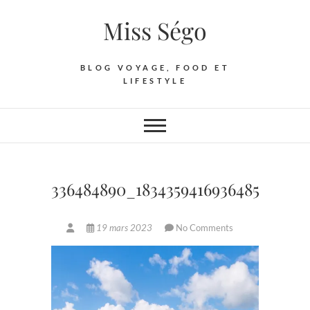
Skip
Miss Ségo
to
content
BLOG VOYAGE, FOOD ET
LIFESTYLE
336484890_1834359416936485_10788
19 mars 2023
No Comments