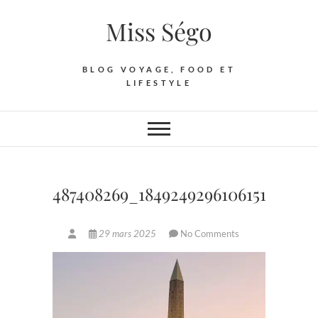
Skip
Miss Ségo
to
content
BLOG VOYAGE, FOOD ET
LIFESTYLE
487408269_18492492961061513_286
29 mars 2025
No Comments