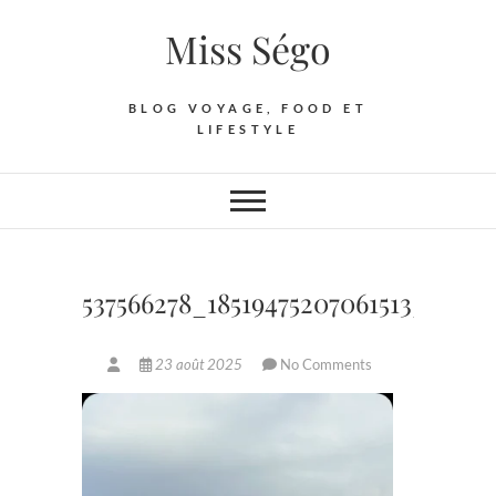
Skip
Miss Ségo
to
content
BLOG VOYAGE, FOOD ET
LIFESTYLE
537566278_18519475207061513_4989
23 août 2025
No Comments