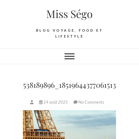
Skip
Miss Ségo
to
content
BLOG VOYAGE, FOOD ET
LIFESTYLE
538189896_18519644377061513_6722
24 août 2025
No Comments