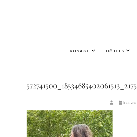
Skip
to
content
VOYAGE
HÔTELS
572741500_18534685402061513_217
5 nove