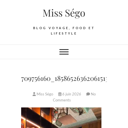
Skip
Miss Ségo
to
content
BLOG VOYAGE, FOOD ET
LIFESTYLE
709756160_18586526362061513_1925
Miss Ségo
6 juin 2026
No
Comments