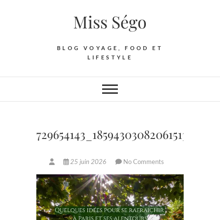
Skip
Miss Ségo
to
content
BLOG VOYAGE, FOOD ET
LIFESTYLE
729654143_18594303082061513_2991
25 juin 2026
No Comments