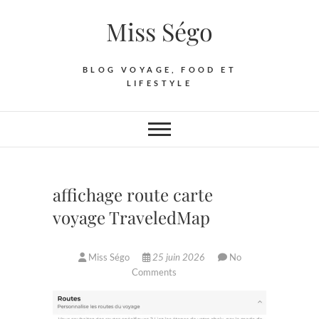
Skip
Miss Ségo
to
content
BLOG VOYAGE, FOOD ET
LIFESTYLE
affichage route carte
voyage TraveledMap
Miss Ségo
25 juin 2026
No
Comments