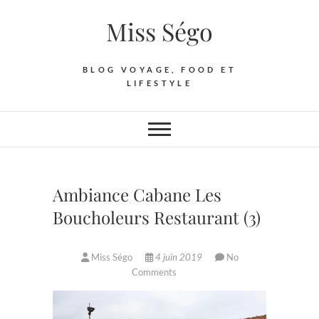
Skip
Miss Ségo
to
content
BLOG VOYAGE, FOOD ET
LIFESTYLE
Ambiance Cabane Les
Boucholeurs Restaurant (3)
Miss Ségo
4 juin 2019
No
Comments