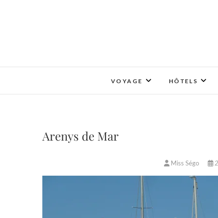
Skip
to
content
VOYAGE
HÔTELS
Arenys de Mar
Miss Ségo
2