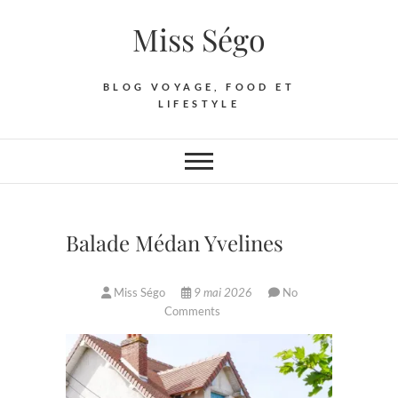
Skip
Miss Ségo
to
content
BLOG VOYAGE, FOOD ET
LIFESTYLE
Balade Médan Yvelines
Miss Ségo
9 mai 2026
No
Comments