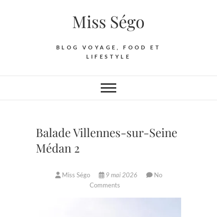
Skip
Miss Ségo
to
content
BLOG VOYAGE, FOOD ET
LIFESTYLE
Balade Villennes-sur-Seine
Médan 2
Miss Ségo
9 mai 2026
No
Comments